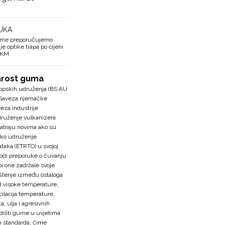
UKA
ume preporučujemo
e optike trapa po cijeni
0 KM
arost guma
pskih udruženja (BS AU
te Saveza njemačke
eza industrije
ruženje vulkanizera
traju novima ako su
sko udruženje
taka (ETRTO) u svojoj
vodi preporuke o čuvanju
i one zadržale svoje
ištenje između ostaloga
d visoke temperature,
cilacija temperature,
a, ulja i agresivnih
adišti gume u uvjetima
ih standarda, čime