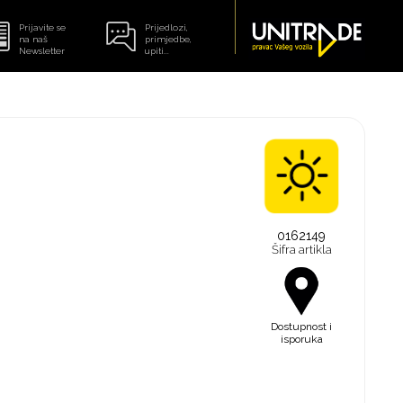
Prijavite se
Prijedlozi,
na naš
primjedbe,
Newsletter
upiti...
0162149
Šifra artikla
Dostupnost i
isporuka