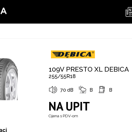
MA
109V PRESTO XL DEBICA
255/55R18
70 dB
B
B
NA UPIT
Cijena s PDV-om
aci