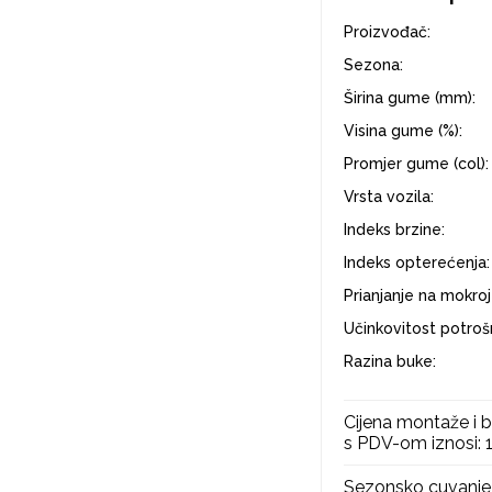
Proizvođač:
Sezona:
Širina gume (mm):
Visina gume (%):
Promjer gume (col):
Vrsta vozila:
Indeks brzine:
Indeks opterećenja:
Prianjanje na mokroj
Učinkovitost potrošn
Razina buke:
Cijena montaže i b
s PDV-om iznosi:
Sezonsko cuvanje