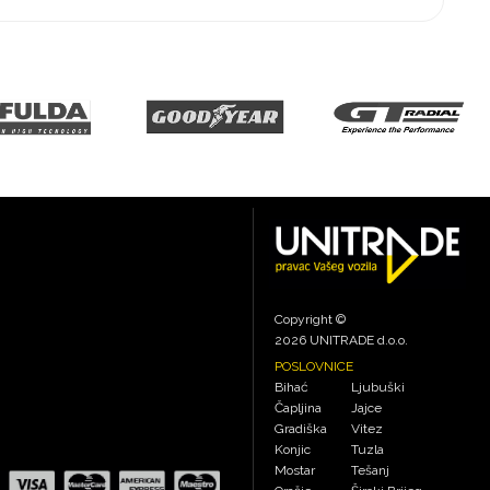
Copyright ©
2026 UNITRADE d.o.o.
POSLOVNICE
Bihać
Ljubuški
Čapljina
Jajce
Gradiška
Vitez
Konjic
Tuzla
Mostar
Tešanj