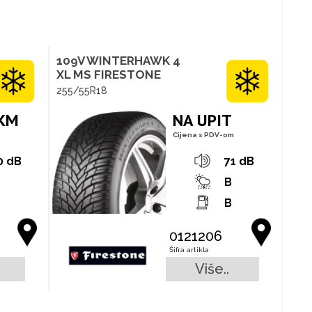
109V WINTERHAWK 4
XL MS FIRESTONE
255/55R18
 KM
NA UPIT
Cijena s PDV-om
0 dB
71 dB
B
B
0121206
Šifra artikla
Više..