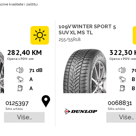
zine kvalitete i zaštitu
109V WINTER SPORT 5
SUV XL MS TL
255/55R18
282,40 KM
322,30
Cijena s PDV-om
Cijena s PDV-om
71 dB
7
A
B
A
B
0125397
0068831
Šifra artikla
Šifra artikla
Više..
Više..