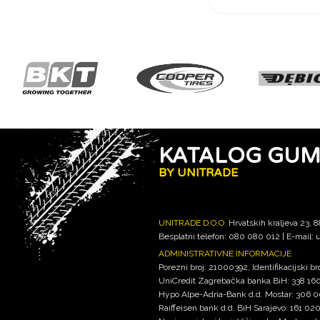
KATALOG GU
BY UNITRADE
UNITRADE D.O.O.
Hrvatskih kraljeva 23, 
Besplatni telefon: 080 080 012 | E-mail:
u
ADMINISTRATIVNE INFORMACIJE
Porezni broj: 21000392, Identifikacijski 
UniCredit Zagrebačka banka BiH: 338 1
Hypo Alpe-Adria-Bank d.d. Mostar: 306
Raiffeisen bank d.d. BiH Sarajevo: 161 0