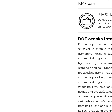
KM/kom
PREPOR
Uz ove g
podešavanj
od : 45,0
DOT oznaka i st
Prema preporukama euro
50 iz Velike Britanije, 
gumarske industrije, Sav
automobilskih guma i Ud
Njemačke), gume se sma
stare do 5 godina. Europ
proizvođača guma i napla
službenoj publikaciji na
automobilskih guma da b
značajke. Pravilno sklad
podrazumijeva zaštitu o
odnosno od prevelikih os
vlažnosti, ozona, UV-zrak
kemikalija. Unitrade skl
koji su iznad zahtijevan