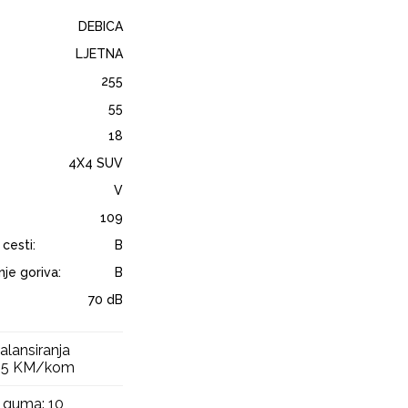
DEBICA
LJETNA
255
55
18
4X4 SUV
V
109
 cesti:
B
je goriva:
B
70 dB
alansiranja
 15 KM/kom
 guma: 10