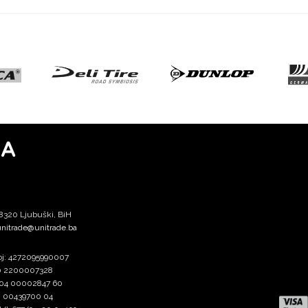
MA
88320 Ljubuški, BiH
nitrade@unitrade.ba
broj: 4272095990007
60 2200007328
 004 00002847 60
20 00439700 04