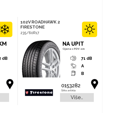
102V ROADHAWK 2
FIRESTONE
235/60R17
 KM
NA UPIT
Cijena s PDV-om
2 dB
71 dB
A
B
0153282
Šifra artikla
Više..