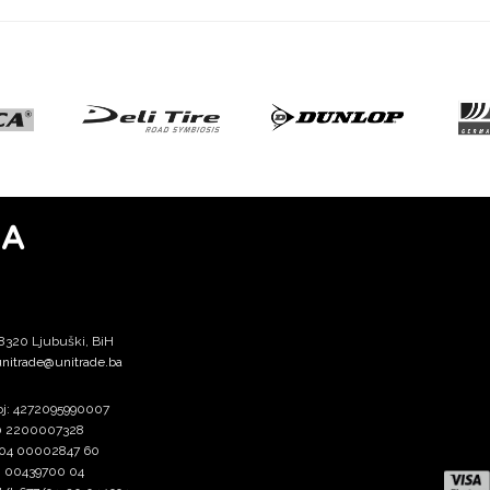
MA
88320 Ljubuški, BiH
nitrade@unitrade.ba
broj: 4272095990007
60 2200007328
 004 00002847 60
20 00439700 04