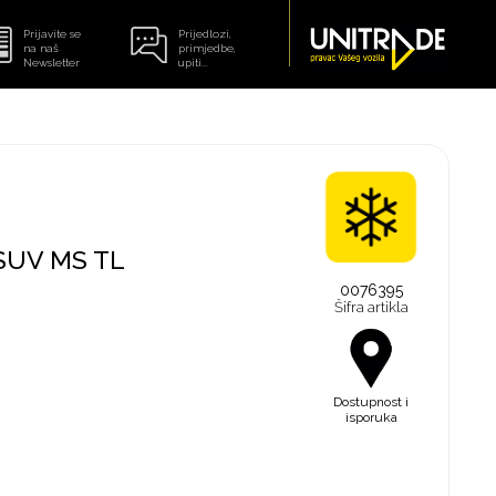
Prijavite se
Prijedlozi,
na naš
primjedbe,
Newsletter
upiti...
SUV MS TL
0076395
Šifra artikla
Dostupnost i
isporuka