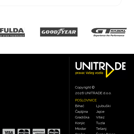
Copyright ©
2026 UNITRADE d.o.o.
POSLOVNICE
Bihać
Ljubuški
Čapljina
Jajce
Gradiška
Vitez
Konjic
Tuzla
Mostar
Tešanj