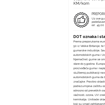
KM/kom
PREPOR
Uz ove g
podešavanj
od : 45,0
DOT oznaka i st
Prema preporukama euro
50 iz Velike Britanije, 
gumarske industrije, Sav
automobilskih guma i Ud
Njemačke), gume se sma
stare do 5 godina. Europ
proizvođača guma i napla
službenoj publikaciji na
automobilskih guma da b
značajke. Pravilno sklad
podrazumijeva zaštitu o
odnosno od prevelikih os
vlažnosti, ozona, UV-zrak
kemikalija. Unitrade skl
koji su iznad zahtijevan