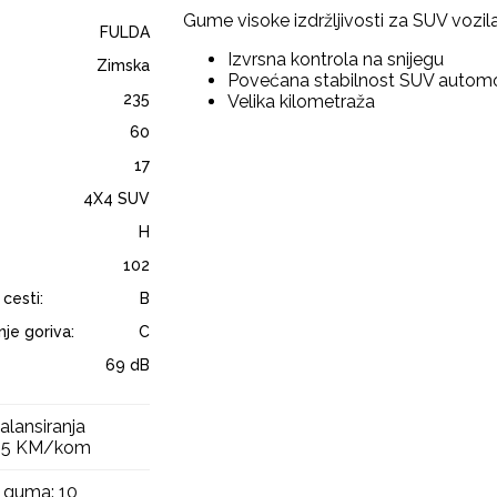
Gume visoke izdržljivosti za SUV vozil
FULDA
Izvrsna kontrola na snijegu
Zimska
Povećana stabilnost SUV automo
235
Velika kilometraža
60
17
4X4 SUV
H
102
 cesti:
B
je goriva:
C
69 dB
alansiranja
 15 KM/kom
 guma: 10