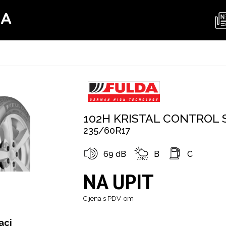
MA
102H KRISTAL CONTROL 
235/60R17
69 dB
B
C
NA UPIT
Cijena s PDV-om
aci