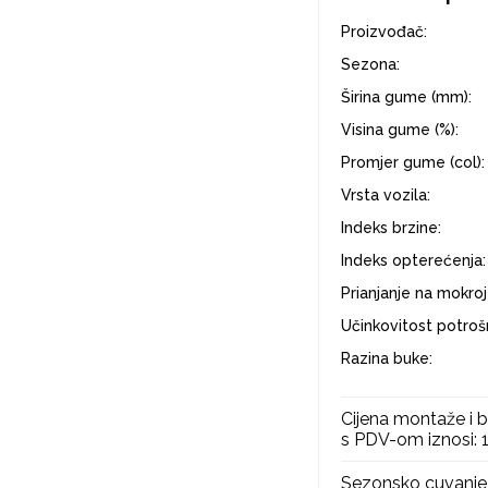
Proizvođač:
Sezona:
Širina gume (mm):
Visina gume (%):
Promjer gume (col):
Vrsta vozila:
Indeks brzine:
Indeks opterećenja:
Prianjanje na mokroj
Učinkovitost potrošn
Razina buke:
Cijena montaže i b
s PDV-om iznosi:
Sezonsko cuvanje