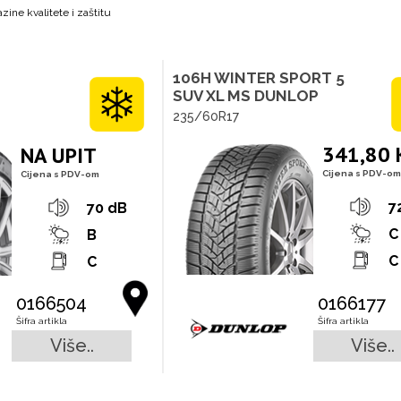
zine kvalitete i zaštitu
106H WINTER SPORT 5
SUV XL MS DUNLOP
235/60R17
341,80
NA UPIT
Cijena s PDV-om
Cijena s PDV-om
7
70 dB
C
B
C
C
0166504
0166177
Šifra artikla
Šifra artikla
Više..
Više..