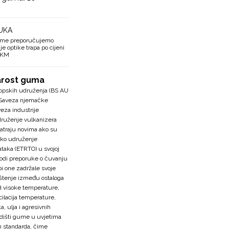
UKA
ume preporučujemo
e optike trapa po cijeni
0 KM
arost guma
pskih udruženja (BS AU
te Saveza njemačke
eza industrije
ruženje vulkanizera
traju novima ako su
sko udruženje
taka (ETRTO) u svojoj
vodi preporuke o čuvanju
i one zadržale svoje
ištenje između ostaloga
d visoke temperature,
cilacija temperature,
a, ulja i agresivnih
adišti gume u uvjetima
ih standarda, čime