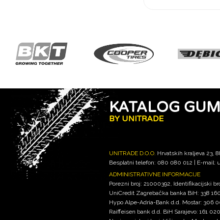
KATALOG GU
BY UNITRADE
UNITRADE D.O.O.
Hrvatskih kraljeva 23, 
Besplatni telefon: 080 080 012 | E-mail:
u
ADMINISTRATIVNE INFORMACIJE
Porezni broj: 21000392, Identifikacijski 
UniCredit Zagrebačka banka BiH: 338 1
Hypo Alpe-Adria-Bank d.d. Mostar: 306
Raiffeisen bank d.d. BiH Sarajevo: 161 0