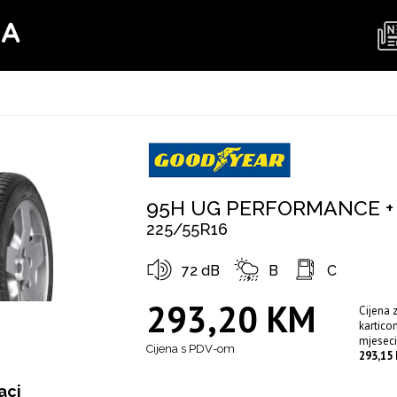
MA
95H UG PERFORMANCE +
225/55R16
72 dB
B
C
293,20 KM
Cijena 
kartico
mjeseci
Cijena s PDV-om
293,15
aci