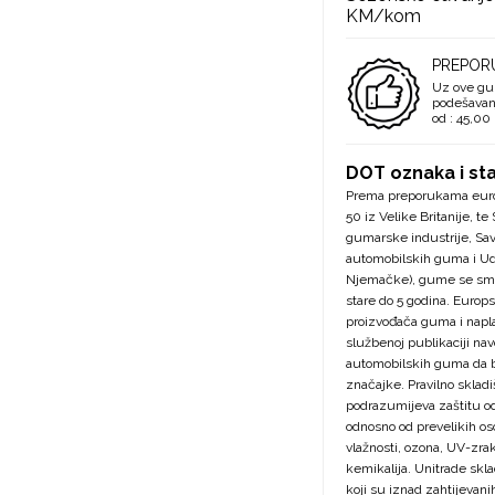
KM/kom
PREPOR
Uz ove g
podešavanj
od : 45,0
DOT oznaka i st
Prema preporukama euro
50 iz Velike Britanije, 
gumarske industrije, Sav
automobilskih guma i Ud
Njemačke), gume se sma
stare do 5 godina. Europ
proizvođača guma i napla
službenoj publikaciji na
automobilskih guma da b
značajke. Pravilno sklad
podrazumijeva zaštitu o
odnosno od prevelikih os
vlažnosti, ozona, UV-zrak
kemikalija. Unitrade skl
koji su iznad zahtijevan