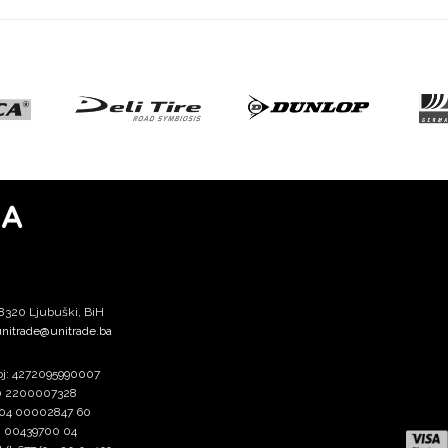
MA
88320 Ljubuški, BiH
nitrade@unitrade.ba
broj: 4272095990007
60 2200007328
 004 00002847 60
20 00439700 04