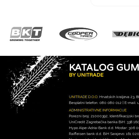
KATALOG GU
BY UNITRADE
UNITRADE D.O.O.
Hrvatskih kraljeva 23, 
Besplatni telefon: 080 080 012 | E-mail:
u
ADMINISTRATIVNE INFORMACIJE
Porezni broj: 21000392, Identifikacijski 
UniCredit Zagrebačka banka BiH: 338 1
Hypo Alpe-Adria-Bank d.d. Mostar: 306
Raiffeisen bank d.d. BiH Sarajevo: 161 0