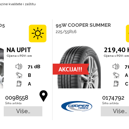
zine kvalitete i zaštitu
05
95W COOPER SUMMER
225/55R16
NA UPIT
219,40
Cijena s PDV-om
Cijena s PDV-om
71 dB
7
AKCIJA!!!
B
A
A
C
0098558
0174792
Šifra artikla
Šifra artikla
Više..
Više..