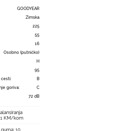
GOODYEAR
Zimska
225
55
16
Osobno (putničko)
H
95
 cesti:
B
je goriva:
C
72 dB
alansiranja
 11 KM/kom
 guma: 10