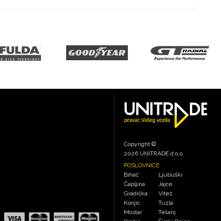
Copyright ©
2026 UNITRADE d.o.o.
POSLOVNICE
Bihać
Ljubuški
Čapljina
Jajce
Gradiška
Vitez
Konjic
Tuzla
Mostar
Tešanj