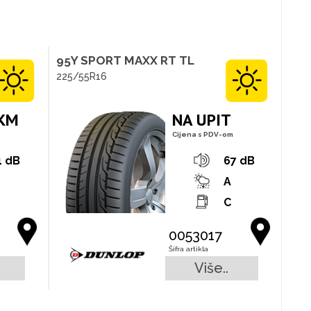
95Y SPORT MAXX RT TL
225/55R16
 KM
NA UPIT
Cijena s PDV-om
1 dB
67 dB
A
C
0053017
Šifra artikla
Više..