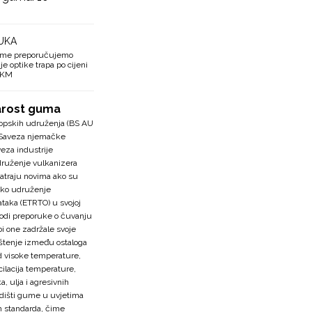
UKA
ume preporučujemo
e optike trapa po cijeni
0 KM
arost guma
pskih udruženja (BS AU
te Saveza njemačke
eza industrije
ruženje vulkanizera
traju novima ako su
sko udruženje
taka (ETRTO) u svojoj
vodi preporuke o čuvanju
i one zadržale svoje
ištenje između ostaloga
d visoke temperature,
cilacija temperature,
a, ulja i agresivnih
adišti gume u uvjetima
ih standarda, čime