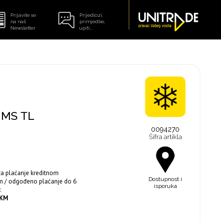
Prijavite se
Prijedlozi,
na naš
primjedbe,
Newsletter
upiti...
 MS TL
0094270
Šifra artikla
za plaćanje kreditnom
Dostupnost i
m / odgođeno plaćanje do 6
isporuka
:
 KM