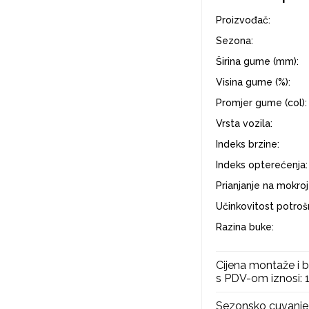
Proizvođač:
Sezona:
Širina gume (mm):
Visina gume (%):
Promjer gume (col):
Vrsta vozila:
Indeks brzine:
Indeks opterećenja:
Prianjanje na mokroj
Učinkovitost potrošn
Razina buke:
Cijena montaže i b
s PDV-om iznosi:
Sezonsko cuvanje