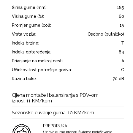
Širina gume (mm):
185
Visina gume (%):
60
Promjer gume (col):
15
Vrsta vozila:
Osobno (putničko)
Indeks brzine:
T
Indeks opterećenja:
84
Prianjanje na mokroj cesti:
A
Učinkovitost potrošnje goriva:
C
Razina buke:
70 dB
Cijena montaže i balansiranja s PDV-om
iznosi: 11 KM/kom
Sezonsko cuvanje guma: 10 KM/kom
PREPORUKA
Uz ove gume preporučujemo podešavanje