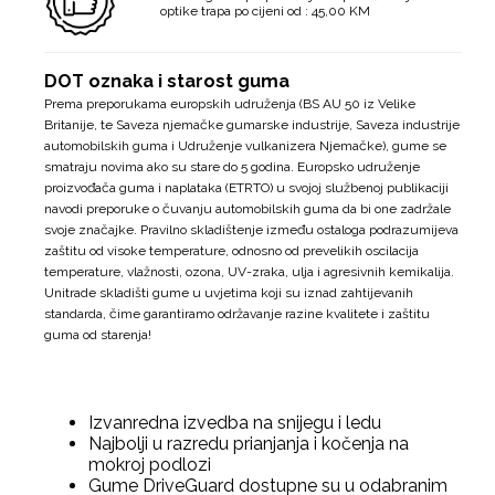
optike trapa po cijeni od : 45,00 KM
DOT oznaka i starost guma
Prema preporukama europskih udruženja (BS AU 50 iz Velike
Britanije, te Saveza njemačke gumarske industrije, Saveza industrije
automobilskih guma i Udruženje vulkanizera Njemačke), gume se
smatraju novima ako su stare do 5 godina. Europsko udruženje
proizvođača guma i naplataka (ETRTO) u svojoj službenoj publikaciji
navodi preporuke o čuvanju automobilskih guma da bi one zadržale
svoje značajke. Pravilno skladištenje između ostaloga podrazumijeva
zaštitu od visoke temperature, odnosno od prevelikih oscilacija
temperature, vlažnosti, ozona, UV-zraka, ulja i agresivnih kemikalija.
Unitrade skladišti gume u uvjetima koji su iznad zahtijevanih
standarda, čime garantiramo održavanje razine kvalitete i zaštitu
guma od starenja!
Izvanredna izvedba na snijegu i ledu
Najbolji u razredu prianjanja i kočenja na
mokroj podlozi
Gume DriveGuard dostupne su u odabranim