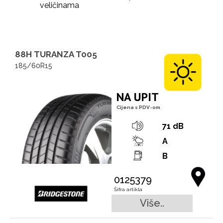
veličinama
88H TURANZA T005
185/60R15
NA UPIT
Cijena s PDV-om
71 dB
A
B
0125379
Šifra artikla
Više..