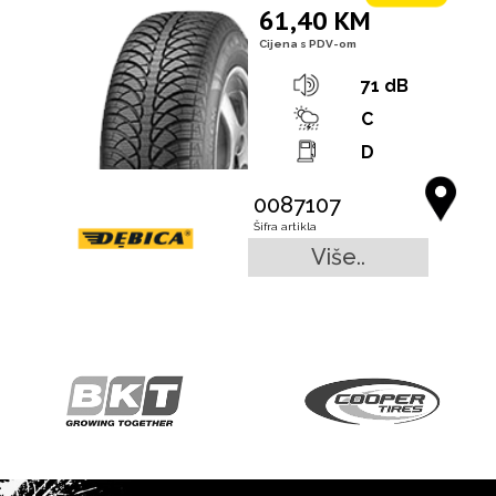
61,40 KM
Cijena s PDV-om
71 dB
C
D
0087107
Šifra artikla
Više..