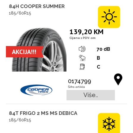
84H COOPER SUMMER
185/60R15
139,20 KM
Cijena s PDV-om
70 dB
AKCIJA!!!
B
C
0174799
Šifra artikla
Više..
84T FRIGO 2 MS MS DEBICA
185/60R15