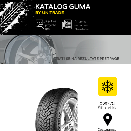
KATALOG GUMA
BY UNITRADE
Prijedlozi,
Prijavite
primjedbe,
se na naš
upiti...
Newsletter
VRATI SE NA REZULTATE PRETRAGE
0093714
Šifra artikla
Dostupnost i