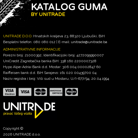
KATALOG GUMA
BY UNITRADE
UNITRADE D.O.O.
Hrvatskih kraljeva 23, 88320 Ljubuški, BiH
Besplatni telefon: 080 080 012 | E-mail:
unitrade@unitrade.ba
ADMINISTRATIVNE INFORMACIJE
Porezni broj: 21000392, Identifikacijski broj: 4272095990007
UniCredit Zagrebačka banka BiH: 338 160 2200007328
Hypo Alpe-Adria-Bank d.d. Mostar: 306 004 00002847 60
Raiffeisen bank d.d. BiH Sarajevo: 161 020 00439700 04
Naziv registra i broj: Viši sud u Mostaru, U/I-677/94, 20.04.1994
Copyright ©
2026 UNITRADE d.o.o.